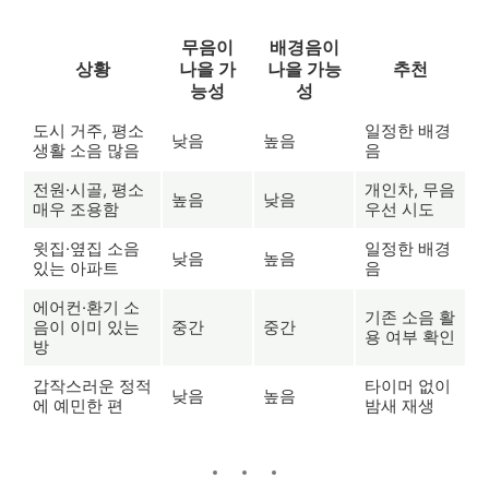
무음이
배경음이
상황
나을 가
나을 가능
추천
능성
성
도시 거주, 평소
일정한 배경
낮음
높음
생활 소음 많음
음
전원·시골, 평소
개인차, 무음
높음
낮음
매우 조용함
우선 시도
윗집·옆집 소음
일정한 배경
낮음
높음
있는 아파트
음
에어컨·환기 소
기존 소음 활
음이 이미 있는
중간
중간
용 여부 확인
방
갑작스러운 정적
타이머 없이
낮음
높음
에 예민한 편
밤새 재생