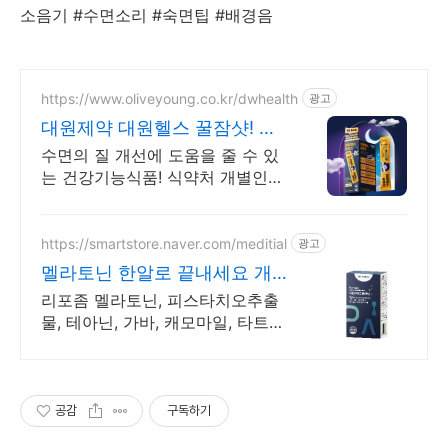
소음기 #수면소리 #숙면팁 #배경음
https://www.oliveyoung.co.kr/dwhealth
광고
대원제약 대원헬스 꿀잠샷! 수
면의 질 개선에 도움
수면의 질 개선에 도움을 줄 수 있
는 건강기능식품! 식약처 개별인정
형 원료로 안심 불규칙한 생활패턴
으로 고민이신 분, 깊은 잠을 주무
시고 싶으신 분들께 추천합니다.
https://smartstore.naver.com/meditial
광고
멜라토닌 한알로 끝내세요 개
별포장 언제 어디서나 OK
리포좀 멜라토닌, 피스타치오추출
물, 테아닌, 가바, 캐모마일, 타트체
리 함유
공감
구독하기