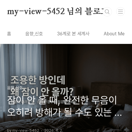
본문 바로가기
my-view-5452 님의 블로그
홈
음향,신호
36계로 본 세계사
About Me
음향,신호
잠이 안 올 때, 완전한 무음이
오히려 방해가 될 수도 있는 이
유
by my-view-5452
2026. 4. 2.