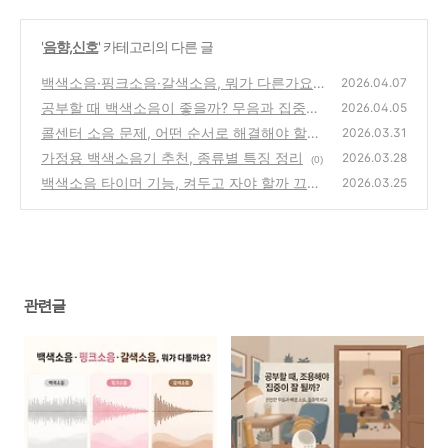
'
음향,신호
' 카테고리의 다른 글
백색소음·핑크소음·갈색소음, 뭐가 다른가요
2026.04.07
공부할 때 백색소음이 좋을까? 무음과 집중력
(0)
2026.04.05
비교
콜센터 소음 문제, 어떤 순서로 해결해야 할까
(0)
2026.03.31
가정용 백색소음기 추천, 종류별 특징 정리
(0)
2026.03.28
(0)
백색소음 타이머 기능, 켜두고 자야 할까 끄고
2026.03.25
자야 할까
(0)
관련글